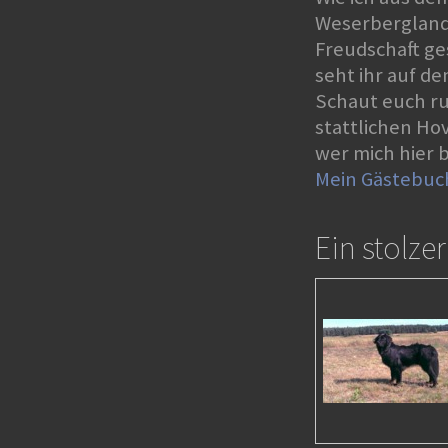
Weserbergland
Freudschaft ge
seht ihr auf d
Schaut euch r
stattlichen Ho
wer mich hier 
Mein
Gästebuc
Ein stolzer